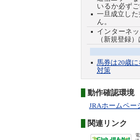
いるか必ずご
一旦成立した
ん。
インターネッ
（新規登録）
馬券は20歳
対策
動作確認環境
JRAホームペー
関連リンク
電