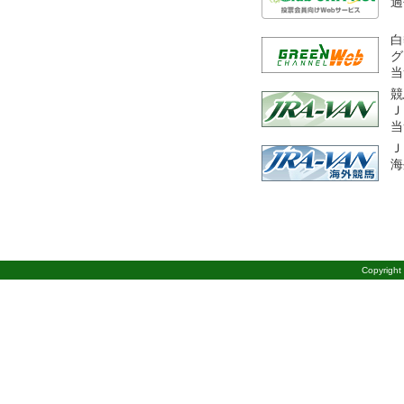
過去
白
グ
当
競
Ｊ
当
Ｊ
海
Copyright