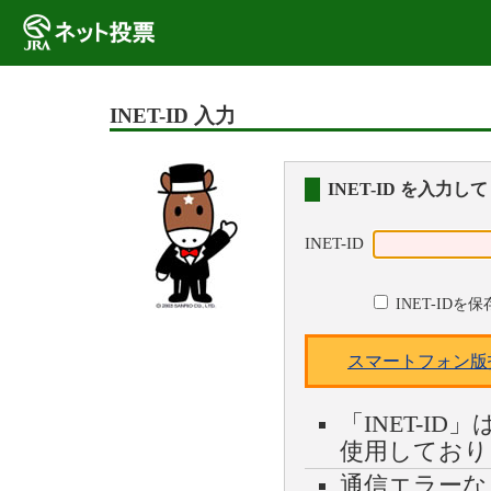
INET-ID 入力
INET-ID を入力
INET-ID
INET-IDを
スマートフォン版
「INET-ID
使用しており
通信エラーな